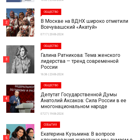
18:03 | 23-06-2024
ОБЩЕСТВО
В Москве на ВДНХ широко отметили
2
Всечувашский «Акатуй»
07:17 | 20-06-2024
ОБЩЕСТВО
Галина Ратникова: Тема женского
3
лидерства — тренд современной
России
16:36 | 23-06-2024
ОБЩЕСТВО
Депутат Государственной Думы
4
Анатолий Аксаков: Сила России в ее
многонациональном народе
07:27 | 19-06-2024
СОБЫТИЯ
Екатерина Кузьмина: В вопросе
5
клонирования животных мы думаем о