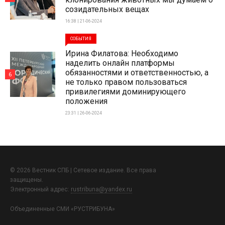
созидательных вещах
16:38 | 21-06-2024
СОБЫТИЯ
Ирина Филатова: Необходимо
наделить онлайн платформы
обязанностями и ответственностью, а
6
не только правом пользоваться
привилегиями доминирующего
положения
23:31 | 26-06-2024
© 2026 Вестник СПБ | Сетевое издание. Все права
защищены.
Электронный адрес:
rustribuna@yandex.ru
Объединенные СМИ «РУСТРИБУНА»