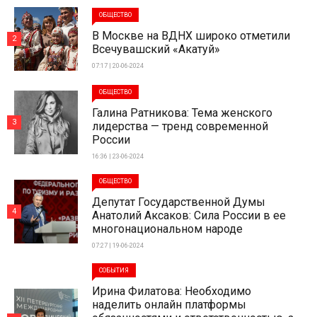
ОБЩЕСТВО
В Москве на ВДНХ широко отметили
2
Всечувашский «Акатуй»
07:17 | 20-06-2024
ОБЩЕСТВО
Галина Ратникова: Тема женского
3
лидерства — тренд современной
России
16:36 | 23-06-2024
ОБЩЕСТВО
Депутат Государственной Думы
4
Анатолий Аксаков: Сила России в ее
многонациональном народе
07:27 | 19-06-2024
СОБЫТИЯ
Ирина Филатова: Необходимо
наделить онлайн платформы