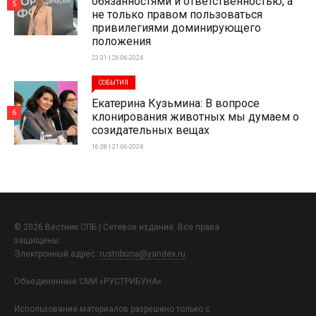
обязанностями и ответственностью, а
5
не только правом пользоваться
привилегиями доминирующего
положения
23:31 | 26-06-2024
СОБЫТИЯ
Екатерина Кузьмина: В вопросе
6
клонирования животных мы думаем о
созидательных вещах
16:38 | 21-06-2024
© 2026 Вестник СПБ | Сетевое издание. Все права
защищены.
Электронный адрес:
rustribuna@yandex.ru
Объединенные СМИ «РУСТРИБУНА»
Использование материалов разрешено только с