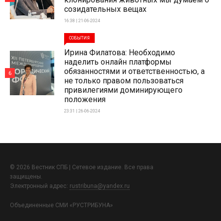
созидательных вещах
16:38 | 21-06-2024
СОБЫТИЯ
Ирина Филатова: Необходимо
наделить онлайн платформы
обязанностями и ответственностью, а
6
не только правом пользоваться
привилегиями доминирующего
положения
23:31 | 26-06-2024
© 2026 Вестник СПБ | Сетевое издание. Все права
защищены.
Электронный адрес:
rustribuna@yandex.ru
Объединенные СМИ «РУСТРИБУНА»