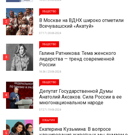
18:03 | 23-06-2024
ОБЩЕСТВО
В Москве на ВДНХ широко отметили
2
Всечувашский «Акатуй»
07:17 | 20-06-2024
ОБЩЕСТВО
Галина Ратникова: Тема женского
3
лидерства — тренд современной
России
16:36 | 23-06-2024
ОБЩЕСТВО
Депутат Государственной Думы
4
Анатолий Аксаков: Сила России в ее
многонациональном народе
07:27 | 19-06-2024
СОБЫТИЯ
Екатерина Кузьмина: В вопросе
5
клонирования животных мы думаем о