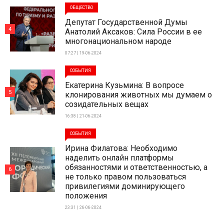
ОБЩЕСТВО
Депутат Государственной Думы
4
Анатолий Аксаков: Сила России в ее
многонациональном народе
07:27 | 19-06-2024
СОБЫТИЯ
Екатерина Кузьмина: В вопросе
5
клонирования животных мы думаем о
созидательных вещах
16:38 | 21-06-2024
СОБЫТИЯ
Ирина Филатова: Необходимо
наделить онлайн платформы
обязанностями и ответственностью, а
6
не только правом пользоваться
привилегиями доминирующего
положения
23:31 | 26-06-2024