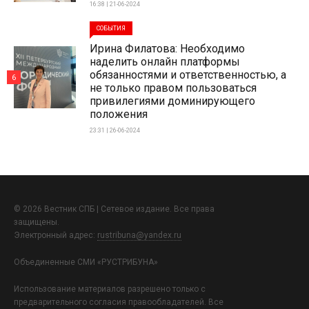
16:38 | 21-06-2024
СОБЫТИЯ
Ирина Филатова: Необходимо
наделить онлайн платформы
обязанностями и ответственностью, а
6
не только правом пользоваться
привилегиями доминирующего
положения
23:31 | 26-06-2024
© 2026 Вестник СПБ | Сетевое издание. Все права
защищены.
Электронный адрес:
rustribuna@yandex.ru
Объединенные СМИ «РУСТРИБУНА»
Использование материалов разрешено только с
предварительного согласия правообладателей. Все