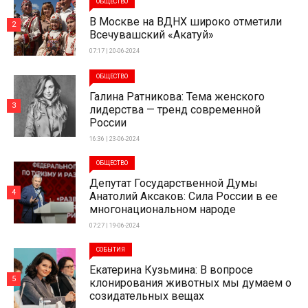
ОБЩЕСТВО
В Москве на ВДНХ широко отметили
2
Всечувашский «Акатуй»
07:17 | 20-06-2024
ОБЩЕСТВО
Галина Ратникова: Тема женского
3
лидерства — тренд современной
России
16:36 | 23-06-2024
ОБЩЕСТВО
Депутат Государственной Думы
4
Анатолий Аксаков: Сила России в ее
многонациональном народе
07:27 | 19-06-2024
СОБЫТИЯ
Екатерина Кузьмина: В вопросе
5
клонирования животных мы думаем о
созидательных вещах