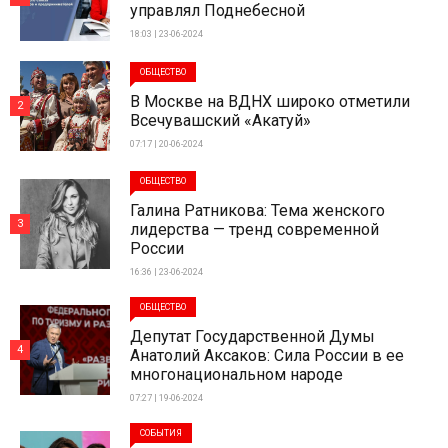
управлял Поднебесной
18:03 | 23-06-2024
ОБЩЕСТВО
В Москве на ВДНХ широко отметили
2
Всечувашский «Акатуй»
07:17 | 20-06-2024
ОБЩЕСТВО
Галина Ратникова: Тема женского
3
лидерства — тренд современной
России
16:36 | 23-06-2024
ОБЩЕСТВО
Депутат Государственной Думы
4
Анатолий Аксаков: Сила России в ее
многонациональном народе
07:27 | 19-06-2024
СОБЫТИЯ