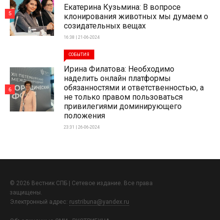
Екатерина Кузьмина: В вопросе
5
клонирования животных мы думаем о
созидательных вещах
16:38 | 21-06-2024
СОБЫТИЯ
Ирина Филатова: Необходимо
наделить онлайн платформы
обязанностями и ответственностью, а
6
не только правом пользоваться
привилегиями доминирующего
положения
23:31 | 26-06-2024
© 2026 Вестник СПБ | Сетевое издание. Все права
защищены.
Электронный адрес:
rustribuna@yandex.ru