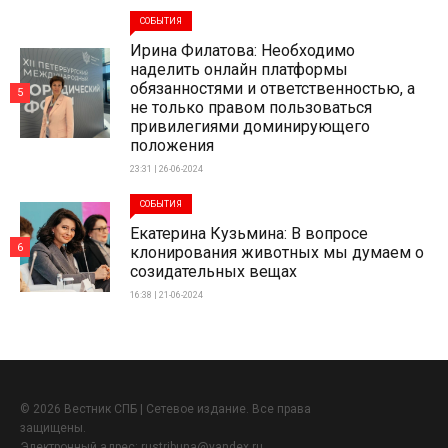
СОБЫТИЯ
Ирина Филатова: Необходимо
наделить онлайн платформы
обязанностями и ответственностью, а
5
не только правом пользоваться
привилегиями доминирующего
положения
23:31 | 26-06-2024
СОБЫТИЯ
Екатерина Кузьмина: В вопросе
6
клонирования животных мы думаем о
созидательных вещах
16:38 | 21-06-2024
© 2026 Вестник СПБ | Сетевое издание. Все права
защищены.
Электронный адрес:
rustribuna@yandex.ru