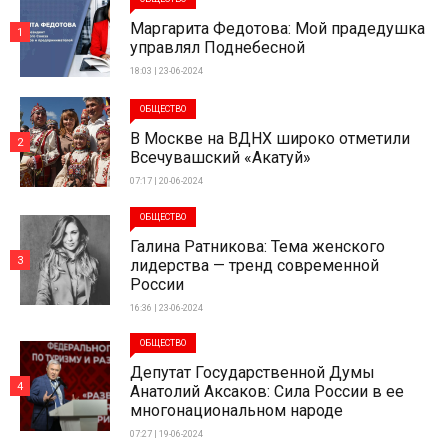
Маргарита Федотова: Мой прадедушка
1
управлял Поднебесной
18:03 | 23-06-2024
ОБЩЕСТВО
В Москве на ВДНХ широко отметили
2
Всечувашский «Акатуй»
07:17 | 20-06-2024
ОБЩЕСТВО
Галина Ратникова: Тема женского
3
лидерства — тренд современной
России
16:36 | 23-06-2024
ОБЩЕСТВО
Депутат Государственной Думы
4
Анатолий Аксаков: Сила России в ее
многонациональном народе
07:27 | 19-06-2024