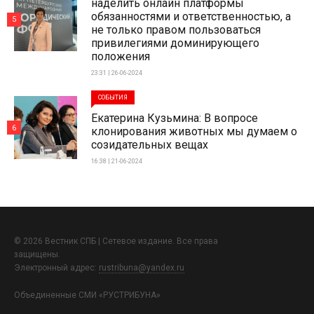
наделить онлайн платформы
обязанностями и ответственностью, а
5
не только правом пользоваться
привилегиями доминирующего
положения
23:31 | 26-06-2024
СОБЫТИЯ
Екатерина Кузьмина: В вопросе
6
клонирования животных мы думаем о
созидательных вещах
16:38 | 21-06-2024
© 2026 Вестник СПБ | Сетевое издание. Все права
защищены.
Электронный адрес:
rustribuna@yandex.ru
Объединенные СМИ «РУСТРИБУНА»