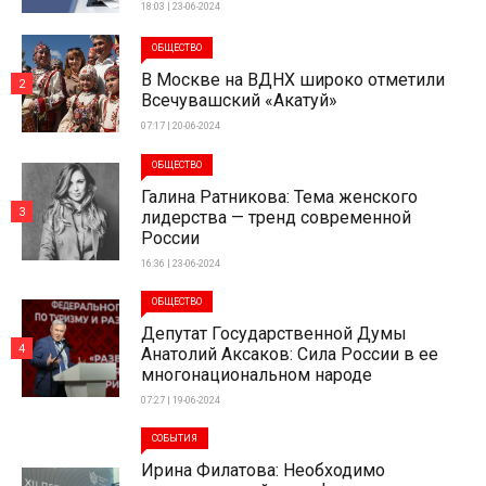
18:03 | 23-06-2024
ОБЩЕСТВО
В Москве на ВДНХ широко отметили
2
Всечувашский «Акатуй»
07:17 | 20-06-2024
ОБЩЕСТВО
Галина Ратникова: Тема женского
3
лидерства — тренд современной
России
16:36 | 23-06-2024
ОБЩЕСТВО
Депутат Государственной Думы
4
Анатолий Аксаков: Сила России в ее
многонациональном народе
07:27 | 19-06-2024
СОБЫТИЯ
Ирина Филатова: Необходимо