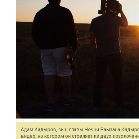
Адам Кадыров, сын главы Чечни Рамзана Кадыро
видео, на котором он стреляет из двух позолоче