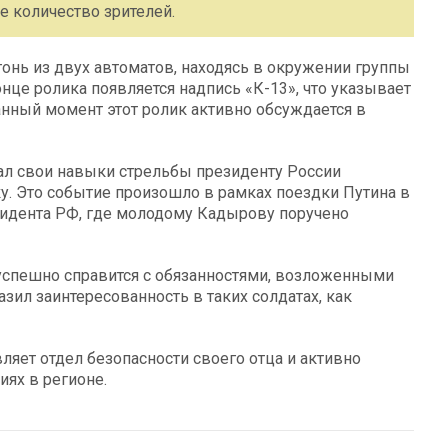
е количество зрителей.
гонь из двух автоматов, находясь в окружении группы
це ролика появляется надпись «К-13», что указывает
анный момент этот ролик активно обсуждается в
зал свои навыки стрельбы президенту России
у. Это событие произошло в рамках поездки Путина в
зидента РФ, где молодому Кадырову поручено
 успешно справится с обязанностями, возложенными
азил заинтересованность в таких солдатах, как
ляет отдел безопасности своего отца и активно
ях в регионе.