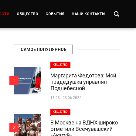
ОСТИ
ОБЩЕСТВО
СОБЫТИЯ
НАШИ КОНТАКТЫ
САМОЕ ПОПУЛЯРНОЕ
ОБЩЕСТВО
Маргарита Федотова: Мой
1
прадедушка управлял
Поднебесной
18:03 | 23-06-2024
ОБЩЕСТВО
В Москве на ВДНХ широко
2
отметили Всечувашский
«Акатуй»