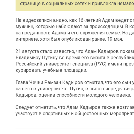
странице в социальных сетях и привлекла немало
На видеозаписи видно, как 16-летний Адам ведет о
мужчин, которые наблюдают за происходящим. В кон
на преданность Адама и его окружения семье. На д
интернете, хотя был опубликован ранее, 19 мая.
21 августа стало известно, что Адам Кадыров пока
Владимиру Путину во время его визита в республик
Российский университет спецназа (РУС) имени пре
курировать учебные площадки.
Глава Чечни Рамзан Кадыров отметил, что его сын
на него в университете. Путин, в свою очередь, выр
Кадыров, оценив способности молодого человека.
Следует отметить, что Адам Кадыров также возглав
участвует в спортивных и общественных мероприяти