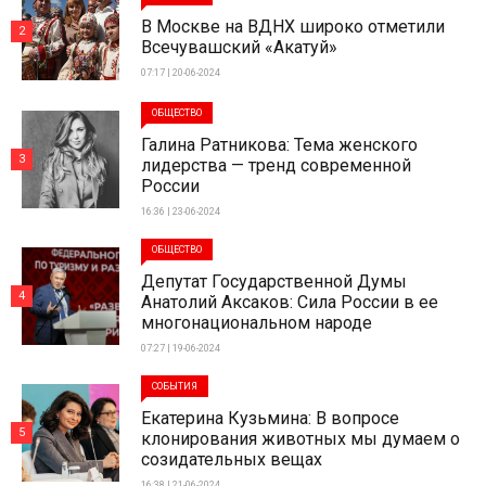
В Москве на ВДНХ широко отметили
2
Всечувашский «Акатуй»
07:17 | 20-06-2024
ОБЩЕСТВО
Галина Ратникова: Тема женского
3
лидерства — тренд современной
России
16:36 | 23-06-2024
ОБЩЕСТВО
Депутат Государственной Думы
4
Анатолий Аксаков: Сила России в ее
многонациональном народе
07:27 | 19-06-2024
СОБЫТИЯ
Екатерина Кузьмина: В вопросе
5
клонирования животных мы думаем о
созидательных вещах
16:38 | 21-06-2024