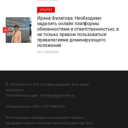
СОБЫТИЯ
Ирина Филатова: Необходимо
наделить онлайн платформы
обязанностями и ответственностью, а
6
не только правом пользоваться
привилегиями доминирующего
положения
23:31 | 26-06-2024
© 2026 Вестник СПБ | Сетевое издание. Все права
защищены.
Электронный адрес:
rustribuna@yandex.ru
Объединенные СМИ «РУСТРИБУНА»
Использование материалов разрешено только с
предварительного согласия правообладателей. Все