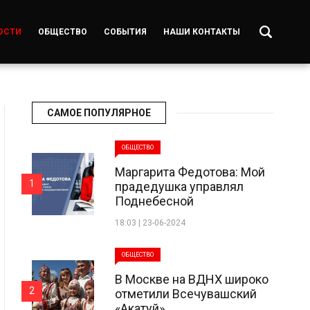
ОСТИ
ОБЩЕСТВО
СОБЫТИЯ
НАШИ КОНТАКТЫ
САМОЕ ПОПУЛЯРНОЕ
ОБЩЕСТВО
Маргарита Федотова: Мой
1
прадедушка управлял
Поднебесной
18:03 | 23-06-2024
ОБЩЕСТВО
В Москве на ВДНХ широко
2
отметили Всечувашский
«Акатуй»