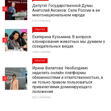
Депутат Государственной Думы
4
Анатолий Аксаков: Сила России в ее
многонациональном народе
07:27 | 19-06-2024
СОБЫТИЯ
Екатерина Кузьмина: В вопросе
5
клонирования животных мы думаем о
созидательных вещах
16:38 | 21-06-2024
СОБЫТИЯ
Ирина Филатова: Необходимо
наделить онлайн платформы
обязанностями и ответственностью, а
6
не только правом пользоваться
привилегиями доминирующего
положения
23:31 | 26-06-2024