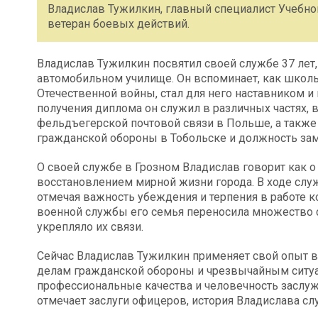
Владислав Тужилкин, главный специалист Учебног
ветеран боевых действий.
Владислав Тужилкин посвятил своей службе 37 лет
автомобильном училище. Он вспоминает, как школ
Отечественной войны, стал для него наставником 
получения диплома он служил в различных частях,
фельдъегерской почтовой связи в Польше, а также
гражданской обороны в Тобольске и должность зам
О своей службе в Грозном Владислав говорит как о
восстановлением мирной жизни города. В ходе слу
отмечая важность убеждения и терпения в работе к
военной службы его семья переносила множество с
укрепляло их связи.
Сейчас Владислав Тужилкин применяет свой опыт 
делам гражданской обороны и чрезвычайным ситуа
профессиональные качества и человечность заслужи
отмечает заслуги офицеров, история Владислава с