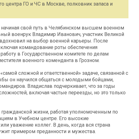
о центра ГО и ЧС в Москве, полковник запаса и
, начиная свой путь в Челябинском высшем военном
ьный военрук Владимир Иванович, участник Великой
и вдохновил на выбор военной карьеры. После
 включая командование роты обеспечения
 работу в Государственном комитете по делам
естителя военного коменданта в Грозном.
 «самой сложной и ответственной» задаче, связанной с
жбы он научился общаться с молодыми бойцами,
омандиров. Владислав подчеркивает, что за годы
ложностей, включая частые переезды, но это только
в гражданской жизни, работая уполномоченным по
циям в Учебном центре. Его высокие
ли уважение коллег. В день, когда вся страна
лужит примером преданности и мужества.