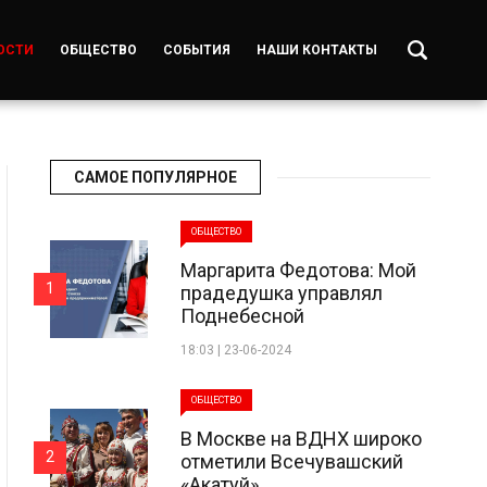
ОСТИ
ОБЩЕСТВО
СОБЫТИЯ
НАШИ КОНТАКТЫ
САМОЕ ПОПУЛЯРНОЕ
ОБЩЕСТВО
Маргарита Федотова: Мой
1
прадедушка управлял
Поднебесной
18:03 | 23-06-2024
ОБЩЕСТВО
В Москве на ВДНХ широко
2
отметили Всечувашский
«Акатуй»