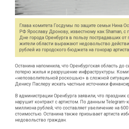
Глава комитета Госдумы по защите семьи Нина О
РФ Ярославу Дронову, известному как Shaman, с п
Дне города Оренбурга в пользу пострадавших от 
жители области выражают недовольство действ
рублей из городского бюджета на гонорар артиста
Останина напомнила, что Оренбургская область до 
потерю жилья и разрушение инфраструктуры. Комит
«непозволительной роскошью» в сложной ситуации 
Денису Паслеру искать частные источники финанси
В администрации Оренбурга заявили, что праздник 
нарушит контракт с артистом. По данным Telegram-к
миллиона рублей, что составляет увеличение на 60
стоимостью. Останина также призывает артиста из
недовольство граждан.