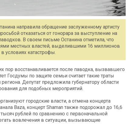
станина направила обращение заслуженному артисту
росьбой отказаться от гонорара за выступление на
паводков. В своем письме Останина отметила, что
иями местных властей, выделившими 16 миллионов
 в условиях катастрофы.
сих пор восстанавливается после паводка, вызвавшего
ет Госдумы по защите семьи считает такие траты
региона. Депутат предложила губернатору области
рования для подобных мероприятий.
организуют городские власти, а отмена концерта
анала Baza, концерт Shaman также подорожал до 16,6
0 тысяч рублей по сравнению с первоначальной
бегать вовлечения в ситуации, вызывающие