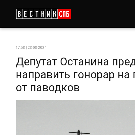
17:58 | 23-08-2024
Депутат Останина пре
направить гонорар н
от паводков