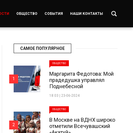
ОСТИ
ОБЩЕСТВО
СОБЫТИЯ
НАШИ КОНТАКТЫ
САМОЕ ПОПУЛЯРНОЕ
ОБЩЕСТВО
Маргарита Федотова: Мой
1
прадедушка управлял
Поднебесной
18:03 | 23-06-2024
ОБЩЕСТВО
В Москве на ВДНХ широко
2
отметили Всечувашский
«Акатуй»