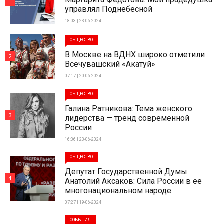
1
управлял Поднебесной
18:03 | 23-06-2024
ОБЩЕСТВО
В Москве на ВДНХ широко отметили
2
Всечувашский «Акатуй»
07:17 | 20-06-2024
ОБЩЕСТВО
Галина Ратникова: Тема женского
3
лидерства — тренд современной
России
16:36 | 23-06-2024
ОБЩЕСТВО
Депутат Государственной Думы
4
Анатолий Аксаков: Сила России в ее
многонациональном народе
07:27 | 19-06-2024
СОБЫТИЯ