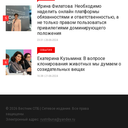
Ирина Филатова: Необходимо
наделить онлайн платформы
обязанностями и ответственностью, а
5
не только правом пользоваться
привилегиями доминирующего
положения
23:31 | 26-06-2024
СОБЫТИЯ
Екатерина Кузьмина: В вопросе
6
клонирования животных мы думаем о
созидательных вещах
16:38 | 21-06-2024
© 2026 Вестник СПБ | Сетевое издание. Все права
защищены.
Электронный адрес:
rustribuna@yandex.ru