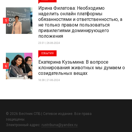
Ирина Филатова: Необходимо
наделить онлайн платформы
обязанностями и ответственностью, а
5
не только правом пользоваться
привилегиями доминирующего
положения
23:31 | 26-06-2024
СОБЫТИЯ
Екатерина Кузьмина: В вопросе
6
клонирования животных мы думаем о
созидательных вещах
16:38 | 21-06-2024
© 2026 Вестник СПБ | Сетевое издание. Все права
защищены.
Электронный адрес:
rustribuna@yandex.ru