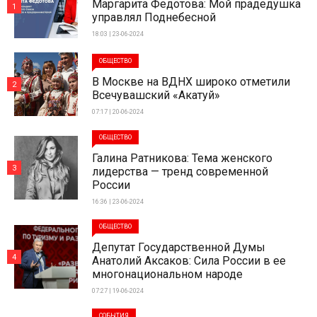
Маргарита Федотова: Мой прадедушка
1
управлял Поднебесной
18:03 | 23-06-2024
ОБЩЕСТВО
В Москве на ВДНХ широко отметили
2
Всечувашский «Акатуй»
07:17 | 20-06-2024
ОБЩЕСТВО
Галина Ратникова: Тема женского
3
лидерства — тренд современной
России
16:36 | 23-06-2024
ОБЩЕСТВО
Депутат Государственной Думы
4
Анатолий Аксаков: Сила России в ее
многонациональном народе
07:27 | 19-06-2024
СОБЫТИЯ