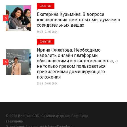
СОБЫТИЯ
Екатерина Кузьмина: В вопросе
5
клонирования животных мы думаем о
созидательных вещах
16:38 | 21-06-2024
СОБЫТИЯ
Ирина Филатова: Необходимо
наделить онлайн платформы
обязанностями и ответственностью, а
6
не только правом пользоваться
привилегиями доминирующего
положения
23:31 | 26-06-2024
© 2026 Вестник СПБ | Сетевое издание. Все права
защищены.
Электронный адрес:
rustribuna@yandex.ru