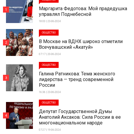
Маргарита Федотова: Мой прадедушка
1
управлял Поднебесной
18:03 | 23-06-2024
ОБЩЕСТВО
В Москве на ВДНХ широко отметили
2
Всечувашский «Акатуй»
07:17 | 20-06-2024
ОБЩЕСТВО
Галина Ратникова: Тема женского
3
лидерства — тренд современной
России
16:36 | 23-06-2024
ОБЩЕСТВО
Депутат Государственной Думы
4
Анатолий Аксаков: Сила России в ее
многонациональном народе
07:27 | 19-06-2024