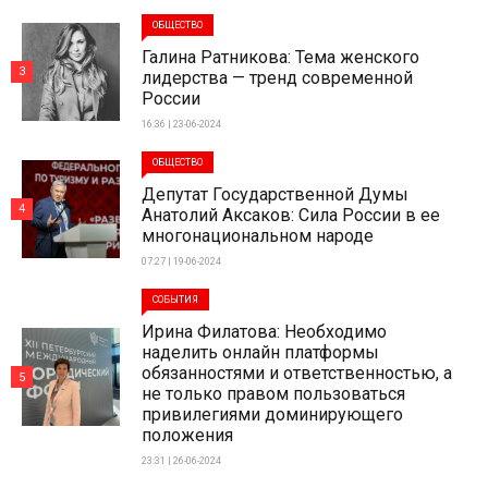
ОБЩЕСТВО
Галина Ратникова: Тема женского
3
лидерства — тренд современной
России
16:36 | 23-06-2024
ОБЩЕСТВО
Депутат Государственной Думы
4
Анатолий Аксаков: Сила России в ее
многонациональном народе
07:27 | 19-06-2024
СОБЫТИЯ
Ирина Филатова: Необходимо
наделить онлайн платформы
обязанностями и ответственностью, а
5
не только правом пользоваться
привилегиями доминирующего
положения
23:31 | 26-06-2024