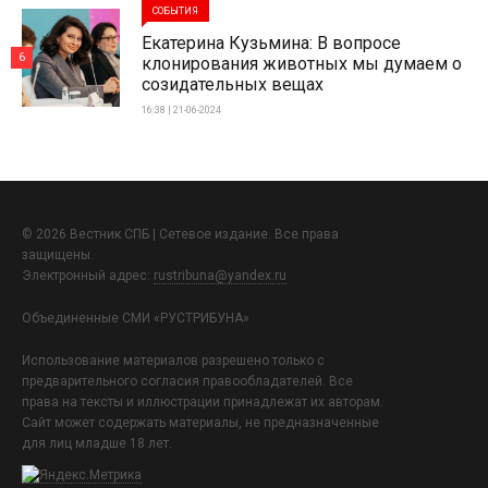
СОБЫТИЯ
Екатерина Кузьмина: В вопросе
6
клонирования животных мы думаем о
созидательных вещах
16:38 | 21-06-2024
© 2026 Вестник СПБ | Сетевое издание. Все права
защищены.
Электронный адрес:
rustribuna@yandex.ru
Объединенные СМИ «РУСТРИБУНА»
Использование материалов разрешено только с
предварительного согласия правообладателей. Все
права на тексты и иллюстрации принадлежат их авторам.
Сайт может содержать материалы, не предназначенные
для лиц младше 18 лет.