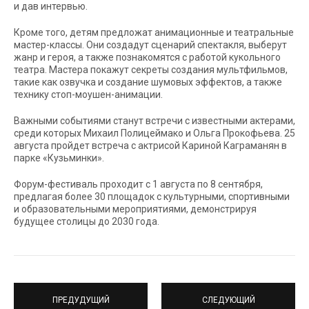
и дав интервью.
Кроме того, детям предложат анимационные и театральные
мастер-классы. Они создадут сценарий спектакля, выберут
жанр и героя, а также познакомятся с работой кукольного
театра. Мастера покажут секреты создания мультфильмов,
такие как озвучка и создание шумовых эффектов, а также
технику стоп-моушен-анимации.
Важными событиями станут встречи с известными актерами,
среди которых Михаил Полицеймако и Ольга Прокофьева. 25
августа пройдет встреча с актрисой Кариной Каграманян в
парке «Кузьминки».
Форум-фестиваль проходит с 1 августа по 8 сентября,
предлагая более 30 площадок с культурными, спортивными
и образовательными мероприятиями, демонстрируя
будущее столицы до 2030 года.
ПРЕДУДУЩИЙ
СЛЕДУЮЩИЙ