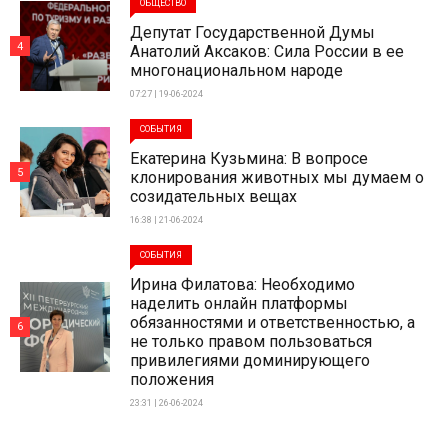
ОБЩЕСТВО
Депутат Государственной Думы
4
Анатолий Аксаков: Сила России в ее
многонациональном народе
07:27 | 19-06-2024
СОБЫТИЯ
Екатерина Кузьмина: В вопросе
5
клонирования животных мы думаем о
созидательных вещах
16:38 | 21-06-2024
СОБЫТИЯ
Ирина Филатова: Необходимо
наделить онлайн платформы
обязанностями и ответственностью, а
6
не только правом пользоваться
привилегиями доминирующего
положения
23:31 | 26-06-2024