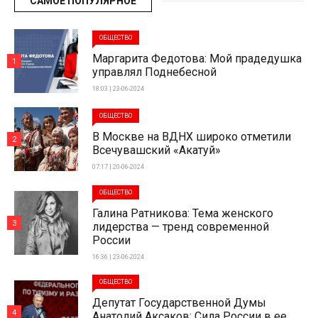
САМОЕ ПОПУЛЯРНОЕ
ОБЩЕСТВО
Маргарита Федотова: Мой прадедушка
1
управлял Поднебесной
18:03 | 23-06-2024
ОБЩЕСТВО
В Москве на ВДНХ широко отметили
2
Всечувашский «Акатуй»
07:17 | 20-06-2024
ОБЩЕСТВО
Галина Ратникова: Тема женского
3
лидерства — тренд современной
России
16:36 | 23-06-2024
ОБЩЕСТВО
Депутат Государственной Думы
4
Анатолий Аксаков: Сила России в ее