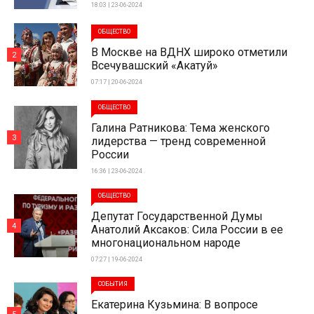
18:03 | 23-06-2024
ОБЩЕСТВО
В Москве на ВДНХ широко отметили
2
Всечувашский «Акатуй»
07:17 | 20-06-2024
ОБЩЕСТВО
Галина Ратникова: Тема женского
3
лидерства — тренд современной
России
16:36 | 23-06-2024
ОБЩЕСТВО
Депутат Государственной Думы
4
Анатолий Аксаков: Сила России в ее
многонациональном народе
07:27 | 19-06-2024
СОБЫТИЯ
Екатерина Кузьмина: В вопросе