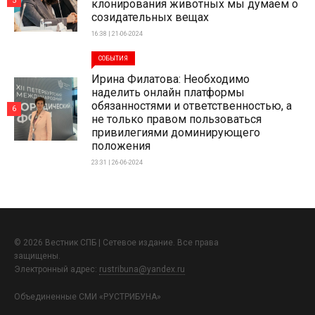
5
клонирования животных мы думаем о
созидательных вещах
16:38 | 21-06-2024
СОБЫТИЯ
Ирина Филатова: Необходимо
наделить онлайн платформы
обязанностями и ответственностью, а
6
не только правом пользоваться
привилегиями доминирующего
положения
23:31 | 26-06-2024
© 2026 Вестник СПБ | Сетевое издание. Все права
защищены.
Электронный адрес:
rustribuna@yandex.ru
Объединенные СМИ «РУСТРИБУНА»