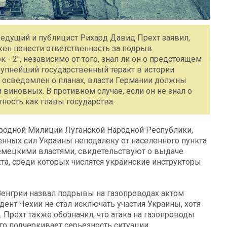
ведущий и публицист Рихард Давид Прехт заявил,
ен понести ответственность за подрыв
 - 2", независимо от того, знал ли он о предстоящем
крупнейший государственный теракт в истории
л осведомлен о планах, власти Германии должны
виновных. В противном случае, если он не знал о
тность как главы государства.
родной Милиции Луганской Народной Республики,
нных сил Украины неподалеку от населенного пункта
емецкими властями, свидетельствуют о выдаче
та, среди которых числятся украинские инструкторы
Венгрии назвал подрывы на газопроводах актом
дент Чехии не стал исключать участия Украины, хотя
 Прехт также обозначил, что атака на газопроводы
то подчеркивает серьезность ситуации.