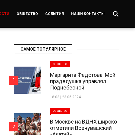
ОСТИ
ОБЩЕСТВО
СОБЫТИЯ
НАШИ КОНТАКТЫ
САМОЕ ПОПУЛЯРНОЕ
ОБЩЕСТВО
Маргарита Федотова: Мой
1
прадедушка управлял
Поднебесной
18:03 | 23-06-2024
ОБЩЕСТВО
В Москве на ВДНХ широко
2
отметили Всечувашский
«Акатуй»