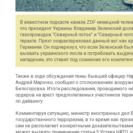
В известном подкасте канала ZDF немецкий теле
что президент Украины Владимир Зеленский долж
газопроводов "Северный поток" и "Северный поток
теракте. Прехт охарактеризовал данный акт как 
Германии. Он подчеркнул, что если Зеленский бы
вызвать украинского посла и потребовать выдачи 
нападении, это ставит под сомнение его компетен
Также в ходе обсуждения темы бывший офицер На
Андрей Марочко, сообщил о столкновениях вооруже
Белогоровка. Итоги расследования, проводимого н
ордеров на арест предполагаемых участников терак
по дайвингу.
Комментируя ситуацию, министр иностранных дел 
государственного терроризма, в то время как прези
сам не располагает конкретными доказательствами.
может вызвать применение статьи 5 Устава НАТО, ч