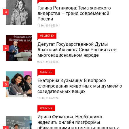
Галина Ратникова: Тема женского
3
лидерства — тренд современной
России
16:36 | 23-06-2024
ОБЩЕСТВО
Депутат Государственной Думы
4
Анатолий Аксаков: Сила России в ее
многонациональном народе
07:27 | 19-06-2024
СОБЫТИЯ
Екатерина Кузьмина: В вопросе
5
клонирования животных мы думаем о
созидательных вещах
16:38 | 21-06-2024
СОБЫТИЯ
Ирина Филатова: Необходимо
наделить онлайн платформы
обязанностями и ответственностью, а
6