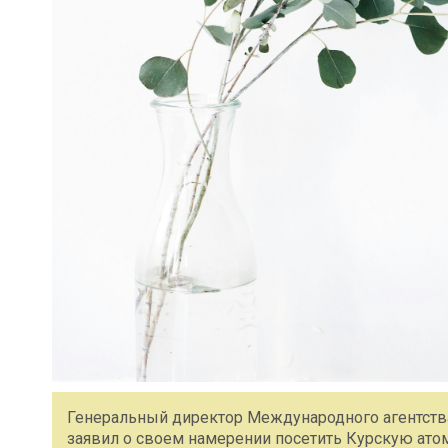
Генеральный директор Международного агентства
заявил о своем намерении посетить Курскую ат