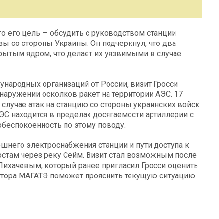
что его цель — обсудить с руководством станции
ы со стороны Украины. Он подчеркнул, что два
рытым ядром, что делает их уязвимыми в случае
народных организаций от России, визит Гросси
наружении осколков ракет на территории АЭС. 17
случае атак на станцию со стороны украинских войск.
АЭС находится в пределах досягаемости артиллерии с
обеспокоенность по этому поводу.
ешнего электроснабжения станции и пути доступа к
мостам через реку Сейм. Визит стал возможным после
Лихачевым, который ранее пригласил Гросси оценить
ректора МАГАТЭ поможет прояснить текущую ситуацию