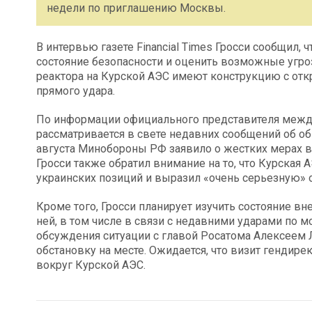
недели по приглашению Москвы.
В интервью газете Financial Times Гросси сообщил, 
состояние безопасности и оценить возможные угроз
реактора на Курской АЭС имеют конструкцию с отк
прямого удара.
По информации официального представителя между
рассматривается в свете недавних сообщений об об
августа Минобороны РФ заявило о жестких мерах в 
Гросси также обратил внимание на то, что Курская 
украинских позиций и выразил «очень серьезную» 
Кроме того, Гросси планирует изучить состояние вн
ней, в том числе в связи с недавними ударами по 
обсуждения ситуации с главой Росатома Алексеем 
обстановку на месте. Ожидается, что визит генди
вокруг Курской АЭС.