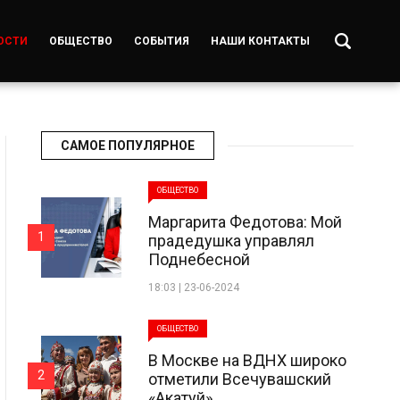
ОСТИ
ОБЩЕСТВО
СОБЫТИЯ
НАШИ КОНТАКТЫ
САМОЕ ПОПУЛЯРНОЕ
ОБЩЕСТВО
Маргарита Федотова: Мой
1
прадедушка управлял
Поднебесной
18:03 | 23-06-2024
ОБЩЕСТВО
В Москве на ВДНХ широко
2
отметили Всечувашский
«Акатуй»