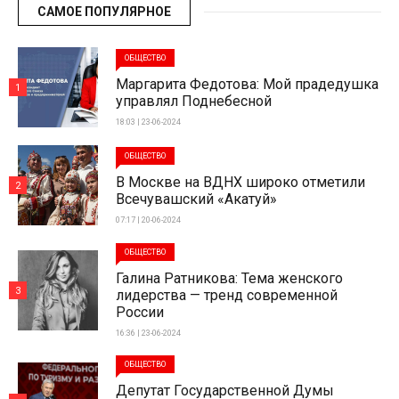
САМОЕ ПОПУЛЯРНОЕ
ОБЩЕСТВО
Маргарита Федотова: Мой прадедушка
1
управлял Поднебесной
18:03 | 23-06-2024
ОБЩЕСТВО
В Москве на ВДНХ широко отметили
2
Всечувашский «Акатуй»
07:17 | 20-06-2024
ОБЩЕСТВО
Галина Ратникова: Тема женского
3
лидерства — тренд современной
России
16:36 | 23-06-2024
ОБЩЕСТВО
Депутат Государственной Думы