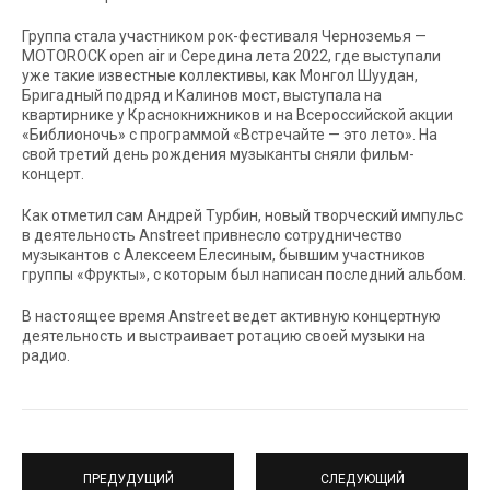
Группа стала участником рок-фестиваля Черноземья —
MOTOROCK open air и Середина лета 2022, где выступали
уже такие известные коллективы, как Монгол Шуудан,
Бригадный подряд и Калинов мост, выступала на
квартирнике у Краснокнижников и на Всероссийской акции
«Библионочь» с программой «Встречайте — это лето». На
свой третий день рождения музыканты сняли фильм-
концерт.
Как отметил сам Андрей Турбин, новый творческий импульс
в деятельность Anstreet привнесло сотрудничество
музыкантов с Алексеем Елесиным, бывшим участников
группы «Фрукты», с которым был написан последний альбом.
В настоящее время Anstreet ведет активную концертную
деятельность и выстраивает ротацию своей музыки на
радио.
ПРЕДУДУЩИЙ
СЛЕДУЮЩИЙ