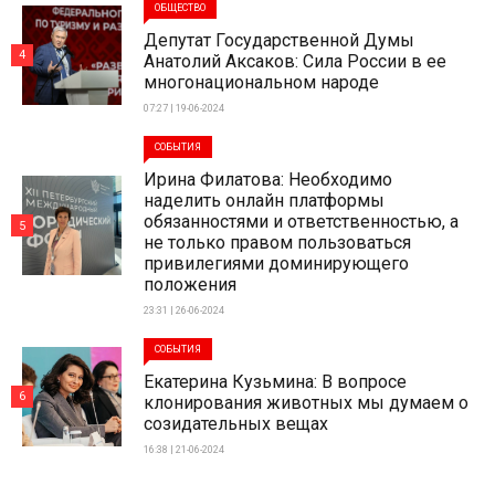
ОБЩЕСТВО
Депутат Государственной Думы
4
Анатолий Аксаков: Сила России в ее
многонациональном народе
07:27 | 19-06-2024
СОБЫТИЯ
Ирина Филатова: Необходимо
наделить онлайн платформы
обязанностями и ответственностью, а
5
не только правом пользоваться
привилегиями доминирующего
положения
23:31 | 26-06-2024
СОБЫТИЯ
Екатерина Кузьмина: В вопросе
6
клонирования животных мы думаем о
созидательных вещах
16:38 | 21-06-2024