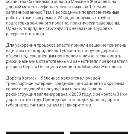
хозяйства Сахалинской области Максима Жоголева, на
данный момент асфальт уложен лишь на 1,9 км из
запланированных 7 км. Необходимые подготовительные
работы, такие как ремонт 24 водопропускных труб и
подготовка земляного полотна, практически завершены.
Однако, подрядчик столкнулся с нехваткой трудовых
ресурсов и техники.
Для ускорения процесса власти приняли решение привлечь
еще трех субподрядчиков. Губернатор поручил держать
объект под ежедневным контролем и лично отслеживать
риски, назначив ответственными заместителя председателя
региона Сергея Олонцева и министра Максима Жоголева.
Дорога Холмск – Яблочное является ключевой
транспортной артерией, соединяющей райцентр с крупным
селом и ведущей к популярным пляжам. Полная
реконструкция запланирована к 2030 году, с ремонтом 31 км
дорог в этом году. Приведение в порядок данной дороги
губернатор считает одним из приоритетов.