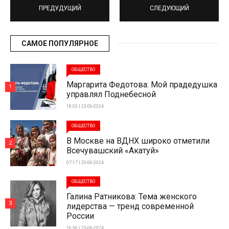
ПРЕДУДУЩИЙ
СЛЕДУЮЩИЙ
САМОЕ ПОПУЛЯРНОЕ
ОБЩЕСТВО
Маргарита Федотова: Мой прадедушка
1
управлял Поднебесной
18:03 | 23-06-2024
ОБЩЕСТВО
В Москве на ВДНХ широко отметили
2
Всечувашский «Акатуй»
07:17 | 20-06-2024
ОБЩЕСТВО
Галина Ратникова: Тема женского
3
лидерства — тренд современной
России
16:36 | 23-06-2024