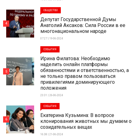
ОБЩЕСТВО
Депутат Государственной Думы
4
Анатолий Аксаков: Сила России в ее
многонациональном народе
07:27 | 19-06-2024
СОБЫТИЯ
Ирина Филатова: Необходимо
наделить онлайн платформы
обязанностями и ответственностью, а
5
не только правом пользоваться
привилегиями доминирующего
положения
23:31 | 26-06-2024
СОБЫТИЯ
Екатерина Кузьмина: В вопросе
6
клонирования животных мы думаем о
созидательных вещах
16:38 | 21-06-2024