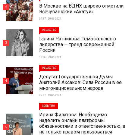
В Москве на ВДНХ широко отметили
2
Всечувашский «Акатуй»
07:17 | 20-06-2024
ОБЩЕСТВО
Галина Ратникова: Тема женского
3
лидерства — тренд современной
России
16:36 | 23-06-2024
ОБЩЕСТВО
Депутат Государственной Думы
4
Анатолий Аксаков: Сила России в ее
многонациональном народе
07:27 | 19-06-2024
СОБЫТИЯ
Ирина Филатова: Необходимо
наделить онлайн платформы
обязанностями и ответственностью, а
5
не только правом пользоваться