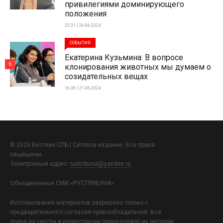
привилегиями доминирующего
положения
23:31 | 26-06-2024
СОБЫТИЯ
Екатерина Кузьмина: В вопросе
6
клонирования животных мы думаем о
созидательных вещах
16:38 | 21-06-2024
© 2026 Вестник СПБ | Сетевое издание. Все права
защищены.
Электронный адрес:
rustribuna@yandex.ru
Объединенные СМИ «РУСТРИБУНА»
Использование материалов разрешено только с
предварительного согласия правообладателей. Все
права на тексты и иллюстрации принадлежат их авторам.