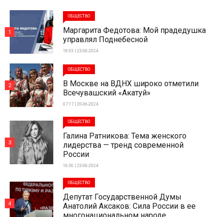
ОБЩЕСТВО
Маргарита Федотова: Мой прадедушка
1
управлял Поднебесной
18:03 | 23-06-2024
ОБЩЕСТВО
В Москве на ВДНХ широко отметили
2
Всечувашский «Акатуй»
07:17 | 20-06-2024
ОБЩЕСТВО
Галина Ратникова: Тема женского
3
лидерства — тренд современной
России
16:36 | 23-06-2024
ОБЩЕСТВО
Депутат Государственной Думы
4
Анатолий Аксаков: Сила России в ее
многонациональном народе