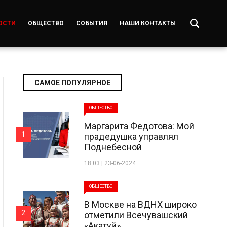
ОСТИ
ОБЩЕСТВО
СОБЫТИЯ
НАШИ КОНТАКТЫ
САМОЕ ПОПУЛЯРНОЕ
ОБЩЕСТВО
Маргарита Федотова: Мой
1
прадедушка управлял
Поднебесной
18:03 | 23-06-2024
ОБЩЕСТВО
В Москве на ВДНХ широко
2
отметили Всечувашский
«Акатуй»