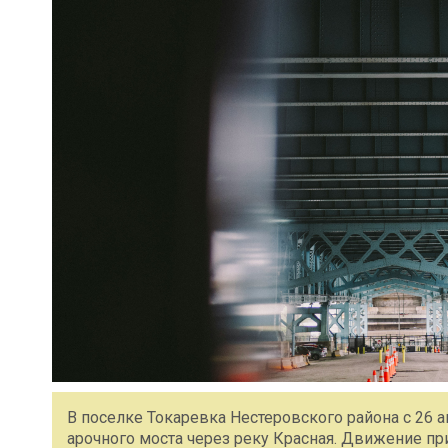
В поселке Токаревка Нестеровского района с 26 а
арочного моста через реку Красная. Движение п