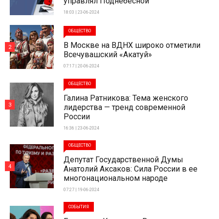
управлял Поднебесной
18:03 | 23-06-2024
ОБЩЕСТВО
В Москве на ВДНХ широко отметили
2
Всечувашский «Акатуй»
07:17 | 20-06-2024
ОБЩЕСТВО
Галина Ратникова: Тема женского
3
лидерства — тренд современной
России
16:36 | 23-06-2024
ОБЩЕСТВО
Депутат Государственной Думы
4
Анатолий Аксаков: Сила России в ее
многонациональном народе
07:27 | 19-06-2024
СОБЫТИЯ