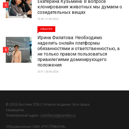
Екатерина Кузьмина: В вопросе
5
клонирования животных мы думаем о
созидательных вещах
16:38 | 21-06-2024
СОБЫТИЯ
Ирина Филатова: Необходимо
наделить онлайн платформы
обязанностями и ответственностью, а
6
не только правом пользоваться
привилегиями доминирующего
положения
23:31 | 26-06-2024
© 2026 Вестник СПБ | Сетевое издание. Все права
защищены.
Электронный адрес:
rustribuna@yandex.ru
Объединенные СМИ «РУСТРИБУНА»