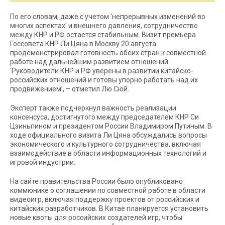
По его словам, даже с учетом ‘непрерывных изменений во
многих аспектах’ и внешнего давления, сотрудничество
между КНР и РФ остаётся стабильным. Визит премьера
Госсовета КНР Ли Цяна в Москву 20 августа
продемонстрировал готовность обеих стран к совместной
работе над дальнейшим развитием отношений.
‘Руководители КНР и РФ уверены в развитии китайско-
российских отношений и готовы упорно работать над их
продвижением’, – отметил Лю Сюй.
Эксперт также подчеркнул важность реализации
консенсуса, достигнутого между председателем КНР Си
Цзиньпином и президентом России Владимиром Путиным. В
ходе официального визита Ли Цяна обсуждались вопросы
экономического и культурного сотрудничества, включая
взаимодействие в области информационных технологий и
игровой индустрии.
На сайте правительства России было опубликовано
коммюнике о соглашении по совместной работе в области
видеоигр, включая поддержку проектов от российских и
китайских разработчиков. В Китае планируется установить
новые квоты для российских создателей игр, чтобы