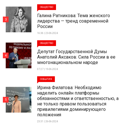
ОБЩЕСТВО
Галина Ратникова: Тема женского
3
лидерства — тренд современной
России
16:36 | 23-06-2024
ОБЩЕСТВО
Депутат Государственной Думы
4
Анатолий Аксаков: Сила России в ее
многонациональном народе
07:27 | 19-06-2024
СОБЫТИЯ
Ирина Филатова: Необходимо
наделить онлайн платформы
обязанностями и ответственностью, а
5
не только правом пользоваться
привилегиями доминирующего
положения
23:31 | 26-06-2024