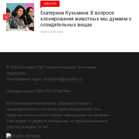
СОБЫТИЯ
Екатерина Кузьмина: В вопросе
6
клонирования животных мы думаем о
созидательных вещах
16:38 | 21-06-2024
© 2026 Вестник СПБ | Сетевое издание. Все права
защищены.
Электронный адрес:
rustribuna@yandex.ru
Объединенные СМИ «РУСТРИБУНА»
Использование материалов разрешено только с
предварительного согласия правообладателей. Все
права на тексты и иллюстрации принадлежат их авторам.
Сайт может содержать материалы, не предназначенные
для лиц младше 18 лет.