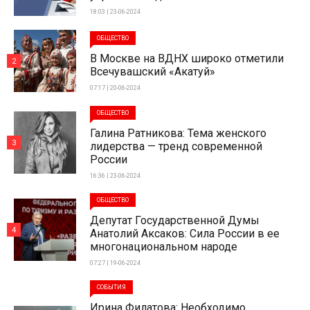
18:03 | 23-06-2024
ОБЩЕСТВО
В Москве на ВДНХ широко отметили
2
Всечувашский «Акатуй»
07:17 | 20-06-2024
ОБЩЕСТВО
Галина Ратникова: Тема женского
3
лидерства — тренд современной
России
16:36 | 23-06-2024
ОБЩЕСТВО
Депутат Государственной Думы
4
Анатолий Аксаков: Сила России в ее
многонациональном народе
07:27 | 19-06-2024
СОБЫТИЯ
Ирина Филатова: Необходимо