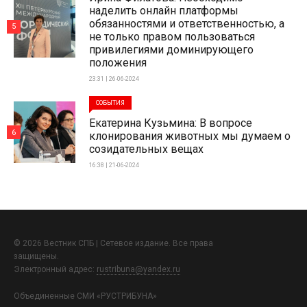
наделить онлайн платформы
обязанностями и ответственностью, а
5
не только правом пользоваться
привилегиями доминирующего
положения
23:31 | 26-06-2024
СОБЫТИЯ
Екатерина Кузьмина: В вопросе
6
клонирования животных мы думаем о
созидательных вещах
16:38 | 21-06-2024
© 2026 Вестник СПБ | Сетевое издание. Все права
защищены.
Электронный адрес:
rustribuna@yandex.ru
Объединенные СМИ «РУСТРИБУНА»