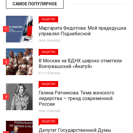
САМОЕ ПОПУЛЯРНОЕ
ОБЩЕСТВО
Маргарита Федотова: Мой прадедушка
1
управлял Поднебесной
18:03 | 23-06-2024
ОБЩЕСТВО
В Москве на ВДНХ широко отметили
2
Всечувашский «Акатуй»
07:17 | 20-06-2024
ОБЩЕСТВО
Галина Ратникова: Тема женского
3
лидерства — тренд современной
России
16:36 | 23-06-2024
ОБЩЕСТВО
Депутат Государственной Думы