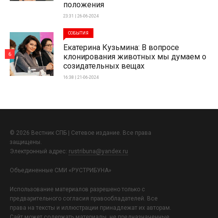
положения
23:31 | 26-06-2024
СОБЫТИЯ
Екатерина Кузьмина: В вопросе
6
клонирования животных мы думаем о
созидательных вещах
16:38 | 21-06-2024
© 2026 Вестник СПБ | Сетевое издание. Все права
защищены.
Электронный адрес:
rustribuna@yandex.ru
Объединенные СМИ «РУСТРИБУНА»
Использование материалов разрешено только с
предварительного согласия правообладателей. Все
права на тексты и иллюстрации принадлежат их авторам.
Сайт может содержать материалы, не предназначенные