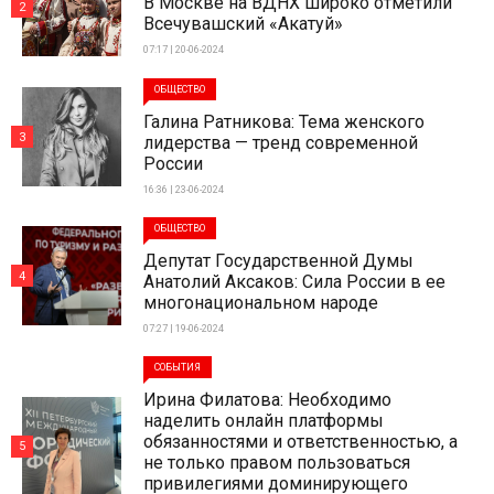
В Москве на ВДНХ широко отметили
2
Всечувашский «Акатуй»
07:17 | 20-06-2024
ОБЩЕСТВО
Галина Ратникова: Тема женского
3
лидерства — тренд современной
России
16:36 | 23-06-2024
ОБЩЕСТВО
Депутат Государственной Думы
4
Анатолий Аксаков: Сила России в ее
многонациональном народе
07:27 | 19-06-2024
СОБЫТИЯ
Ирина Филатова: Необходимо
наделить онлайн платформы
обязанностями и ответственностью, а
5
не только правом пользоваться
привилегиями доминирующего