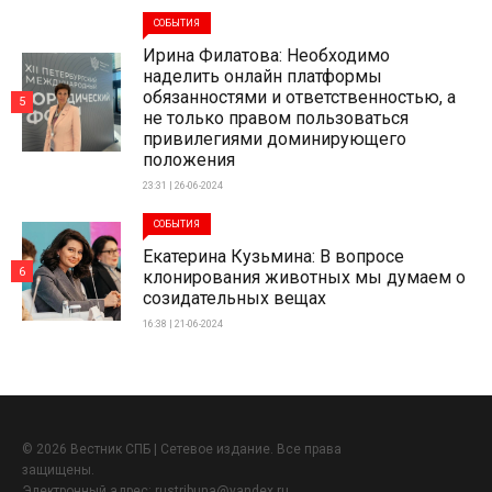
СОБЫТИЯ
Ирина Филатова: Необходимо
наделить онлайн платформы
обязанностями и ответственностью, а
5
не только правом пользоваться
привилегиями доминирующего
положения
23:31 | 26-06-2024
СОБЫТИЯ
Екатерина Кузьмина: В вопросе
6
клонирования животных мы думаем о
созидательных вещах
16:38 | 21-06-2024
© 2026 Вестник СПБ | Сетевое издание. Все права
защищены.
Электронный адрес:
rustribuna@yandex.ru