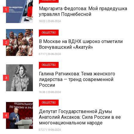
Маргарита Федотова: Мой прадедушка
1
управлял Поднебесной
18:03 | 23-06-2024
ОБЩЕСТВО
В Москве на ВДНХ широко отметили
2
Всечувашский «Акатуй»
07:17 | 20-06-2024
ОБЩЕСТВО
Галина Ратникова: Тема женского
3
лидерства — тренд современной
России
16:36 | 23-06-2024
ОБЩЕСТВО
Депутат Государственной Думы
4
Анатолий Аксаков: Сила России в ее
многонациональном народе
07:27 | 19-06-2024