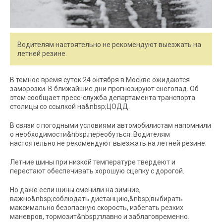
Водителям настоятельно не рекомендуют выезжать на
летней резине.
В темное время суток 24 октября в Москве ожидаются
заморозки. В ближайшие дни прогнозируют снегопад. Об
этом сообщает пресс-служба департамента транспорта
столицы со ссылкой на&nbsp;ЦОДД.
В связи с погодными условиями автомобилистам напомнили
о необходимости&nbsp;переобуться. Водителям
настоятельно не рекомендуют выезжать на летней резине.
Летние шины при низкой температуре твердеют и
перестают обеспечивать хорошую сцепку с дорогой.
Но даже если шины сменили на зимние,
важно&nbsp;соблюдать дистанцию,&nbsp;выбирать
максимально безопасную скорость, избегать резких
маневров, тормозит&nbsp;плавно и заблаговременно.