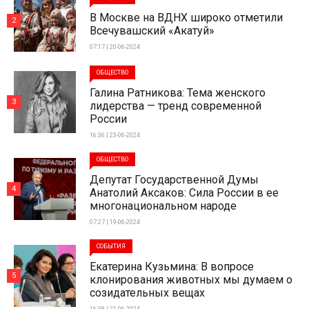
В Москве на ВДНХ широко отметили
2
Всечувашский «Акатуй»
07:17 | 20-06-2024
ОБЩЕСТВО
Галина Ратникова: Тема женского
3
лидерства — тренд современной
России
16:36 | 23-06-2024
ОБЩЕСТВО
Депутат Государственной Думы
4
Анатолий Аксаков: Сила России в ее
многонациональном народе
07:27 | 19-06-2024
СОБЫТИЯ
Екатерина Кузьмина: В вопросе
5
клонирования животных мы думаем о
созидательных вещах
16:38 | 21-06-2024