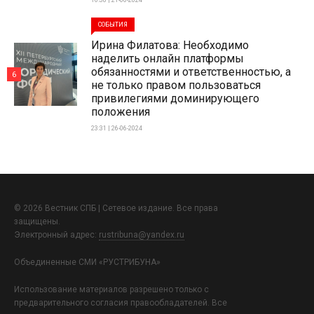
СОБЫТИЯ
Ирина Филатова: Необходимо
наделить онлайн платформы
обязанностями и ответственностью, а
6
не только правом пользоваться
привилегиями доминирующего
положения
23:31 | 26-06-2024
© 2026 Вестник СПБ | Сетевое издание. Все права
защищены.
Электронный адрес:
rustribuna@yandex.ru
Объединенные СМИ «РУСТРИБУНА»
Использование материалов разрешено только с
предварительного согласия правообладателей. Все