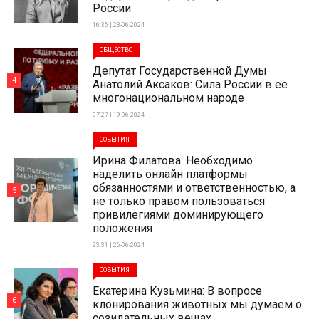
России
16:36 | 23-06-2024
ОБЩЕСТВО
Депутат Государственной Думы
4
Анатолий Аксаков: Сила России в ее
многонациональном народе
07:27 | 19-06-2024
СОБЫТИЯ
Ирина Филатова: Необходимо
наделить онлайн платформы
обязанностями и ответственностью, а
5
не только правом пользоваться
привилегиями доминирующего
положения
23:31 | 26-06-2024
СОБЫТИЯ
Екатерина Кузьмина: В вопросе
6
клонирования животных мы думаем о
созидательных вещах