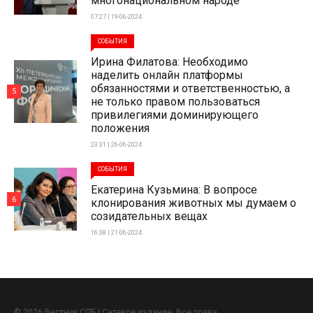
многонациональном народе
07:27 | 19-06-2024
СОБЫТИЯ
Ирина Филатова: Необходимо
наделить онлайн платформы
обязанностями и ответственностью, а
5
не только правом пользоваться
привилегиями доминирующего
положения
23:31 | 26-06-2024
СОБЫТИЯ
Екатерина Кузьмина: В вопросе
6
клонирования животных мы думаем о
созидательных вещах
16:38 | 21-06-2024
© 2026 Вестник СПБ | Сетевое издание. Все права