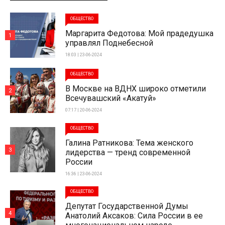
ОБЩЕСТВО
Маргарита Федотова: Мой прадедушка
1
управлял Поднебесной
18:03 | 23-06-2024
ОБЩЕСТВО
В Москве на ВДНХ широко отметили
2
Всечувашский «Акатуй»
07:17 | 20-06-2024
ОБЩЕСТВО
Галина Ратникова: Тема женского
3
лидерства — тренд современной
России
16:36 | 23-06-2024
ОБЩЕСТВО
Депутат Государственной Думы
4
Анатолий Аксаков: Сила России в ее