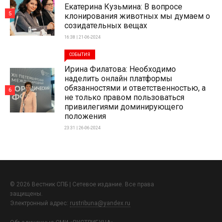
Екатерина Кузьмина: В вопросе
5
клонирования животных мы думаем о
созидательных вещах
16:38 | 21-06-2024
СОБЫТИЯ
Ирина Филатова: Необходимо
наделить онлайн платформы
обязанностями и ответственностью, а
6
не только правом пользоваться
привилегиями доминирующего
положения
23:31 | 26-06-2024
© 2026 Вестник СПБ | Сетевое издание. Все права
защищены.
Электронный адрес:
rustribuna@yandex.ru