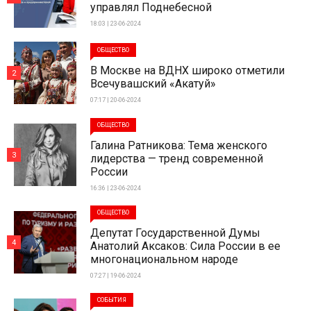
управлял Поднебесной
18:03 | 23-06-2024
ОБЩЕСТВО
В Москве на ВДНХ широко отметили
2
Всечувашский «Акатуй»
07:17 | 20-06-2024
ОБЩЕСТВО
Галина Ратникова: Тема женского
3
лидерства — тренд современной
России
16:36 | 23-06-2024
ОБЩЕСТВО
Депутат Государственной Думы
4
Анатолий Аксаков: Сила России в ее
многонациональном народе
07:27 | 19-06-2024
СОБЫТИЯ