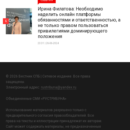
СОБЫТИЯ
Ирина Филатова: Необходимо
наделить онлайн платформы
обязанностями и ответственностью, а
6
не только правом пользоваться
привилегиями доминирующего
положения
23:31 | 26-06-2024
© 2026 Вестник СПБ | Сетевое издание. Все права
защищены.
Электронный адрес:
rustribuna@yandex.ru
Объединенные СМИ «РУСТРИБУНА»
Использование материалов разрешено только с
предварительного согласия правообладателей. Все
права на тексты и иллюстрации принадлежат их авторам.
Сайт может содержать материалы, не предназначенные