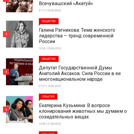
Всечувашский «Акатуй»
07:17 | 20-06-2024
ОБЩЕСТВО
Галина Ратникова: Тема женского
3
лидерства — тренд современной
России
16:36 | 23-06-2024
ОБЩЕСТВО
Депутат Государственной Думы
4
Анатолий Аксаков: Сила России в ее
многонациональном народе
07:27 | 19-06-2024
СОБЫТИЯ
Екатерина Кузьмина: В вопросе
5
клонирования животных мы думаем о
созидательных вещах
16:38 | 21-06-2024