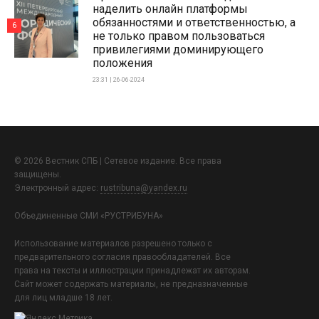
наделить онлайн платформы
обязанностями и ответственностью, а
6
не только правом пользоваться
привилегиями доминирующего
положения
23:31 | 26-06-2024
© 2026 Вестник СПБ | Сетевое издание. Все права
защищены.
Электронный адрес:
rustribuna@yandex.ru
Объединенные СМИ «РУСТРИБУНА»
Использование материалов разрешено только с
предварительного согласия правообладателей. Все
права на тексты и иллюстрации принадлежат их авторам.
Сайт может содержать материалы, не предназначенные
для лиц младше 18 лет.