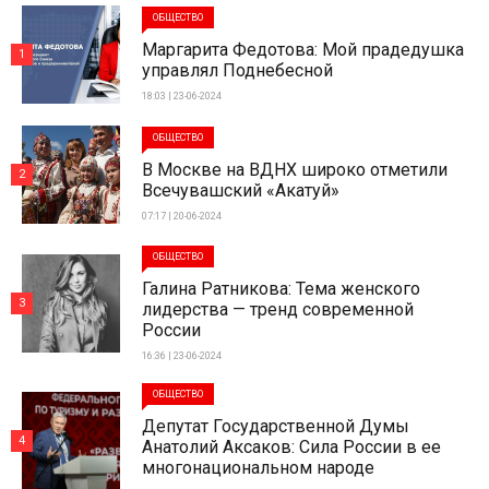
ОБЩЕСТВО
Маргарита Федотова: Мой прадедушка
1
управлял Поднебесной
18:03 | 23-06-2024
ОБЩЕСТВО
В Москве на ВДНХ широко отметили
2
Всечувашский «Акатуй»
07:17 | 20-06-2024
ОБЩЕСТВО
Галина Ратникова: Тема женского
3
лидерства — тренд современной
России
16:36 | 23-06-2024
ОБЩЕСТВО
Депутат Государственной Думы
4
Анатолий Аксаков: Сила России в ее
многонациональном народе