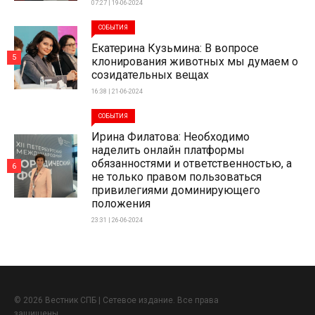
07:27 | 19-06-2024
СОБЫТИЯ
Екатерина Кузьмина: В вопросе
5
клонирования животных мы думаем о
созидательных вещах
16:38 | 21-06-2024
СОБЫТИЯ
Ирина Филатова: Необходимо
наделить онлайн платформы
обязанностями и ответственностью, а
6
не только правом пользоваться
привилегиями доминирующего
положения
23:31 | 26-06-2024
© 2026 Вестник СПБ | Сетевое издание. Все права
защищены.