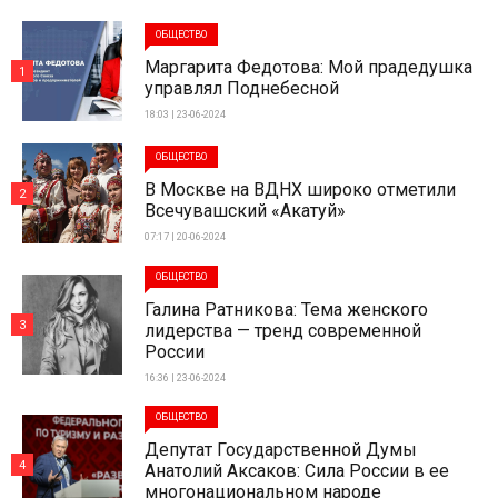
ОБЩЕСТВО
Маргарита Федотова: Мой прадедушка
1
управлял Поднебесной
18:03 | 23-06-2024
ОБЩЕСТВО
В Москве на ВДНХ широко отметили
2
Всечувашский «Акатуй»
07:17 | 20-06-2024
ОБЩЕСТВО
Галина Ратникова: Тема женского
3
лидерства — тренд современной
России
16:36 | 23-06-2024
ОБЩЕСТВО
Депутат Государственной Думы
4
Анатолий Аксаков: Сила России в ее
многонациональном народе