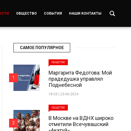
ОСТИ
ОБЩЕСТВО
СОБЫТИЯ
НАШИ КОНТАКТЫ
САМОЕ ПОПУЛЯРНОЕ
ОБЩЕСТВО
Маргарита Федотова: Мой
1
прадедушка управлял
Поднебесной
18:03 | 23-06-2024
ОБЩЕСТВО
В Москве на ВДНХ широко
2
отметили Всечувашский
«Акатуй»