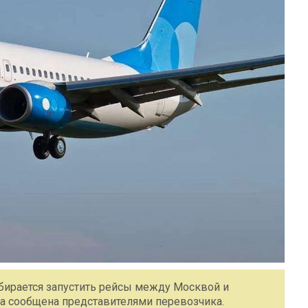
обирается запустить рейсы между Москвой и
ыла сообщена представителями перевозчика.