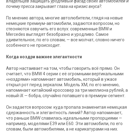
владельцев защищать уродливый фасад своих автомобилей и
почему пресса закрывает глаза на кризис вкуса?.
По мнению автора, многие автолюбители, глядя на новые
немецкие премиум-автомобили, задаются вопросом, но
стесняются озвучить его вслух: современные BMW и
Mercedes выглядят безобразно и уродливо. Самое
удивительное, по его словам, — все молчат, словно ничего
особенного не происходит.
Когда ноздри важнее элегантности
Автор настаивает на том, чтобы говорить всё прямо. Он
считает, что BMW 4 серии с её огромными вертикальными
«ноздрями» напоминает автомобиль, который в ужасе
открыл рот перед зеркалом. Модель XM, по его мнению,
напоминает китайский кроссовер за три миллиона рублей, а
новый iX — бобра, случайно попавшего в премиум-сегмент.
Он задается вопросом: куда пропала знаменитая немецкая
сдержанность и элегантность линий? Автор напоминает,
что раньше BMW славилась идеальными пропорциями —
например, моделями E39 или E60. Эти автомобили, по его
словам, были автомобилями, а не карикатурами на них.