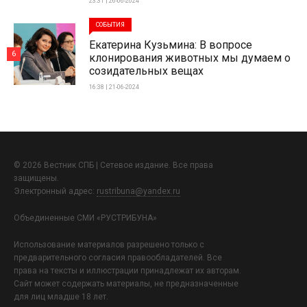
23:31 | 26-06-2024
СОБЫТИЯ
Екатерина Кузьмина: В вопросе
6
клонирования животных мы думаем о
созидательных вещах
16:38 | 21-06-2024
© 2026 Вестник СПБ | Сетевое издание. Все права
защищены.
Электронный адрес:
rustribuna@yandex.ru
Объединенные СМИ «РУСТРИБУНА»
Использование материалов разрешено только с
предварительного согласия правообладателей. Все
права на тексты и иллюстрации принадлежат их авторам.
Сайт может содержать материалы, не предназначенные
для лиц младше 18 лет.