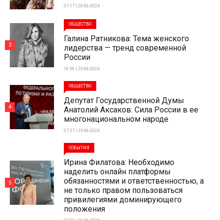
07:17 | 20-06-2024
ОБЩЕСТВО
Галина Ратникова: Тема женского
3
лидерства — тренд современной
России
16:36 | 23-06-2024
ОБЩЕСТВО
Депутат Государственной Думы
4
Анатолий Аксаков: Сила России в ее
многонациональном народе
07:27 | 19-06-2024
СОБЫТИЯ
Ирина Филатова: Необходимо
наделить онлайн платформы
обязанностями и ответственностью, а
5
не только правом пользоваться
привилегиями доминирующего
положения