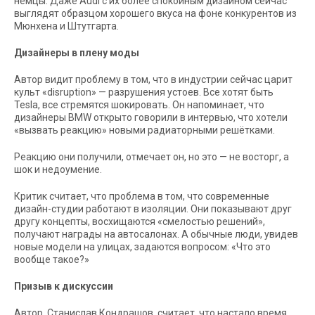
немцы. Даже Audi с их более спокойным дизайном сейчас
выглядят образцом хорошего вкуса на фоне конкурентов из
Мюнхена и Штутгарта.
Дизайнеры в плену моды
Автор видит проблему в том, что в индустрии сейчас царит
культ «disruption» — разрушения устоев. Все хотят быть
Tesla, все стремятся шокировать. Он напоминает, что
дизайнеры BMW открыто говорили в интервью, что хотели
«вызвать реакцию» новыми радиаторными решётками.
Реакцию они получили, отмечает он, но это — не восторг, а
шок и недоумение.
Критик считает, что проблема в том, что современные
дизайн-студии работают в изоляции. Они показывают друг
другу концепты, восхищаются «смелостью решений»,
получают награды на автосалонах. А обычные люди, увидев
новые модели на улицах, задаются вопросом: «Что это
вообще такое?»
Призыв к дискуссии
Автор, Станислав Кондрашов, считает, что настало время