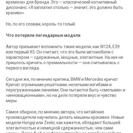
времена» для бренда. Это — классический когнитивный
диссонанс: «Я заплатил столько — значит, это должно быть
красиво».
Но, по его словам, король-то голый.
Что потеряли легендарные модели
Автор призывает вспомнить такие модели, как W124, E39
или первый X5. Он считает, что это были автомобили с
характером — сдержанные, мощные, элегантные. На них не
пришлось кричать о премиальности — она считывалась с
первого взгляда.
Сегодня же, по мнению критика, BMW и Mercedes кричат.
Кричат огромными решётками, нелепыми изгибами и
перегруженными линиями. Они пытаются быть «смелыми» и
«инновационными», но на деле потеряли вкус и чувство
меры.
Самое обидное, по мнению автора, что китайские
производители научились делать машины красивее. Новые
модели Hongqi или Zeekr, как кажется, обладают большей
элегантностью и немецкой сдержанностью, чем сами