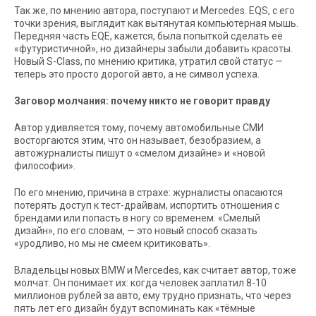
Так же, по мнению автора, поступают и Mercedes. EQS, с его
точки зрения, выглядит как вытянутая компьютерная мышь.
Передняя часть EQE, кажется, была попыткой сделать её
«футуристичной», но дизайнеры забыли добавить красоты.
Новый S-Class, по мнению критика, утратил свой статус —
теперь это просто дорогой авто, а не символ успеха.
Заговор молчания: почему никто не говорит правду
Автор удивляется тому, почему автомобильные СМИ
восторгаются этим, что он называет, безобразием, а
автожурналисты пишут о «смелом дизайне» и «новой
философии».
По его мнению, причина в страхе: журналисты опасаются
потерять доступ к тест-драйвам, испортить отношения с
брендами или попасть в ногу со временем. «Смелый
дизайн», по его словам, — это новый способ сказать
«уродливо, но мы не смеем критиковать».
Владельцы новых BMW и Mercedes, как считает автор, тоже
молчат. Он понимает их: когда человек заплатил 8-10
миллионов рублей за авто, ему трудно признать, что через
пять лет его дизайн будут вспоминать как «тёмные