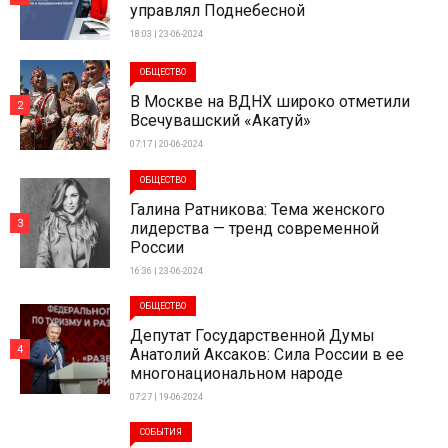
управлял Поднебесной
18:03 | 23-06-2024
ОБЩЕСТВО
В Москве на ВДНХ широко отметили
2
Всечувашский «Акатуй»
07:17 | 20-06-2024
ОБЩЕСТВО
Галина Ратникова: Тема женского
3
лидерства — тренд современной
России
16:36 | 23-06-2024
ОБЩЕСТВО
Депутат Государственной Думы
4
Анатолий Аксаков: Сила России в ее
многонациональном народе
07:27 | 19-06-2024
СОБЫТИЯ