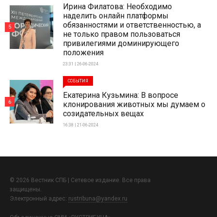
Ирина Филатова: Необходимо
наделить онлайн платформы
обязанностями и ответственностью, а
5
не только правом пользоваться
привилегиями доминирующего
положения
23:31 | 26-06-2024
СОБЫТИЯ
Екатерина Кузьмина: В вопросе
6
клонирования животных мы думаем о
созидательных вещах
16:38 | 21-06-2024
© 2026 Вестник СПБ | Сетевое издание. Все права
защищены.
Электронный адрес:
rustribuna@yandex.ru