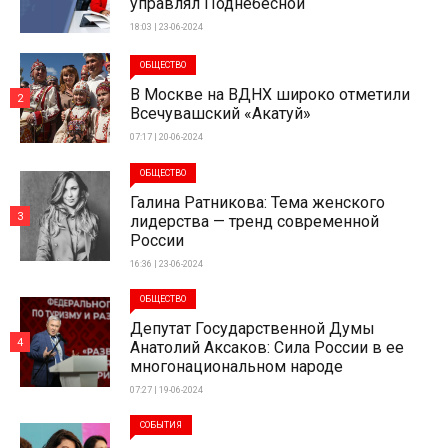
управлял Поднебесной
18:03 | 23-06-2024
ОБЩЕСТВО
В Москве на ВДНХ широко отметили
2
Всечувашский «Акатуй»
07:17 | 20-06-2024
ОБЩЕСТВО
Галина Ратникова: Тема женского
3
лидерства — тренд современной
России
16:36 | 23-06-2024
ОБЩЕСТВО
Депутат Государственной Думы
4
Анатолий Аксаков: Сила России в ее
многонациональном народе
07:27 | 19-06-2024
СОБЫТИЯ