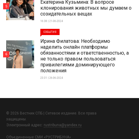
Екатерина Кузьмина: В вопросе
5
клонирования животных мы думаем о
созидательных вещах
16:38 | 21-06-2024
СОБЫТИЯ
Ирина Филатова: Необходимо
наделить онлайн платформы
обязанностями и ответственностью, а
6
не только правом пользоваться
привилегиями доминирующего
положения
23:31 | 26-06-2024
© 2026 Вестник СПБ | Сетевое издание. Все права
защищены.
Электронный адрес:
rustribuna@yandex.ru
Объединенные СМИ «РУСТРИБУНА»