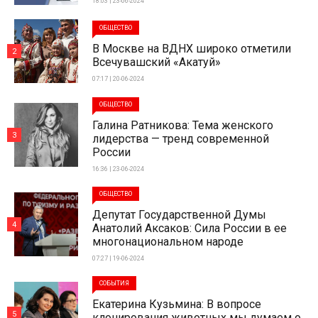
18:03 | 23-06-2024
ОБЩЕСТВО
В Москве на ВДНХ широко отметили
2
Всечувашский «Акатуй»
07:17 | 20-06-2024
ОБЩЕСТВО
Галина Ратникова: Тема женского
3
лидерства — тренд современной
России
16:36 | 23-06-2024
ОБЩЕСТВО
Депутат Государственной Думы
4
Анатолий Аксаков: Сила России в ее
многонациональном народе
07:27 | 19-06-2024
СОБЫТИЯ
Екатерина Кузьмина: В вопросе
5
клонирования животных мы думаем о