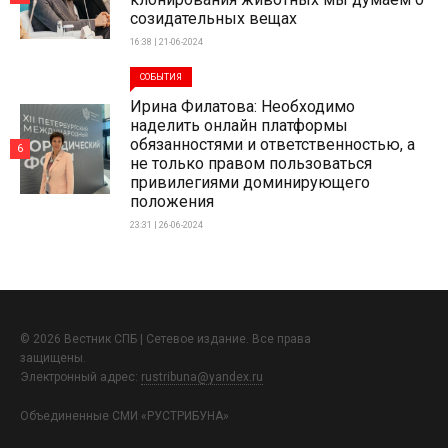
созидательных вещах
16:38 | 21-06-2024
СОБЫТИЯ
Ирина Филатова: Необходимо
наделить онлайн платформы
обязанностями и ответственностью, а
6
не только правом пользоваться
привилегиями доминирующего
положения
23:31 | 26-06-2024
© 2026 Вестник СПБ | Сетевое издание. Все права
защищены.
Электронный адрес:
rustribuna@yandex.ru
Объединенные СМИ «РУСТРИБУНА»