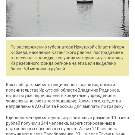
По распоряжению губернатора Иркутской области Игоря
Кобзева, население Катангского района, пострадавшее
от весеннего паводка, получило материальную помощь.
Из резервного фонда региона на эти цели выделено
более 6,4 миллиона рублей.
Как сообщает министр социального развития, опеки и
попечительства Иркутской области Владимир Родионов,
выплаты уже перечислены в кредитные учреждения и
зачислены на счета пострадавших. Кроме того, средства
направлены в АО «Почта России» для выплаты по графику.
Единовременную материальную помощь в размере 10 тысяч
рублей получили 244 человека, зарегистрированных в
подтопленных населенных пунктах. Из них 210 человек
проживают в селе Преображенка, 33 — в селе Токма и один