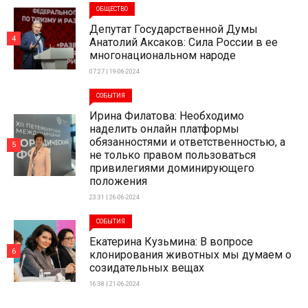
ОБЩЕСТВО
Депутат Государственной Думы
4
Анатолий Аксаков: Сила России в ее
многонациональном народе
07:27 | 19-06-2024
СОБЫТИЯ
Ирина Филатова: Необходимо
наделить онлайн платформы
обязанностями и ответственностью, а
5
не только правом пользоваться
привилегиями доминирующего
положения
23:31 | 26-06-2024
СОБЫТИЯ
Екатерина Кузьмина: В вопросе
6
клонирования животных мы думаем о
созидательных вещах
16:38 | 21-06-2024